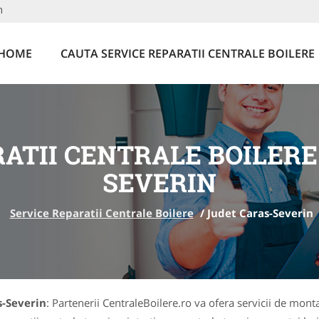
n
HOME
CAUTA SERVICE REPARATII CENTRALE BOILERE
RATII CENTRALE BOILERE
SEVERIN
Service Reparatii Centrale Boilere
/
Judet Caras-Severin
s-Severin
: Partenerii CentraleBoilere.ro va ofera servicii de montaj