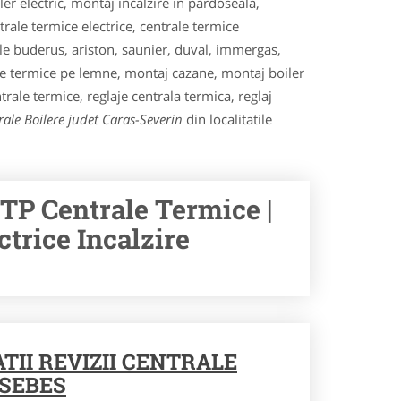
er electric, montaj incalzire in pardoseala,
trale termice electrice, centrale termice
ale buderus, ariston, saunier, duval, immergas,
rale termice pe lemne, montaj cazane, montaj boiler
ntrale termice, reglaje centrala termica, reglaj
rale Boilere judet Caras-Severin
din localitatile
VTP Centrale Termice |
trice Incalzire
TII REVIZII CENTRALE
SEBES