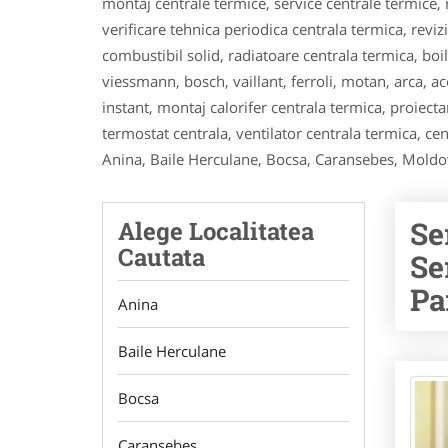
montaj centrale termice, service centrale termice, r
verificare tehnica periodica centrala termica, reviz
combustibil solid, radiatoare centrala termica, boi
viessmann, bosch, vaillant, ferroli, motan, arca, 
instant, montaj calorifer centrala termica, proiectar
termostat centrala, ventilator centrala termica, cent
Anina, Baile Herculane, Bocsa, Caransebes, Moldov
Se
Alege Localitatea
Cautata
Se
Pa
Anina
Baile Herculane
Bocsa
Caransebes