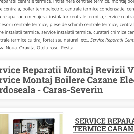
eparatii centrale termice, intretinere centrale termice, montaj boil
ie centrala, boiler termoelectric, centrale termice condensatie, cen
lere apa cada menajera, instalator centrale termica, service centr
accesorii centrale termice, piese de schimb centrale termice, cent
e instalatii termice, service instalatii termice, curatari chimice ce
rale termice cu tiraj fortat sau natural. etc..
Service Reparatii Cent
a Noua, Oravita, Otelu rosu, Resita.
rvice Reparatii Montaj Revizii 
rvice Montaj Boilere Cazane Elec
rdoseala - Caras-Severin
SERVICE REPARA
TERMICE CARAN