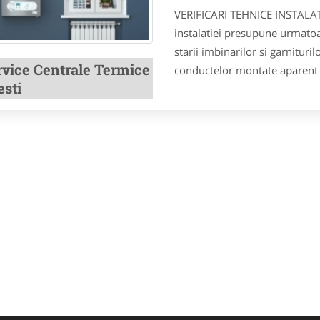
VERIFICARI TEHNICE INSTALAT
instalatiei presupune urmatoar
starii imbinarilor si garnituril
rvice Centrale Termice
conductelor montate aparent pe
esti