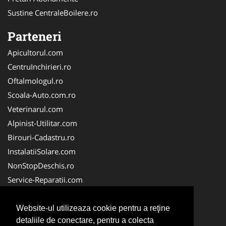
Sustine CentraleBoilere.ro
Parteneri
Apicultorul.com
CentruInchirieri.ro
Oftalmologul.ro
Scoala-Auto.com.ro
Veterinarul.com
Alpinist-Utilitar.com
Birouri-Cadastru.ro
InstalatiiSolare.com
NonStopDeschis.ro
Service-Reparatii.com
ColectareDeseuriMedicale.com
CuratareHota.com
Website-ul utilizeaza cookie pentru a reţine
detaliile de conectare, pentru a colecta
FirmeTractariAuto.ro