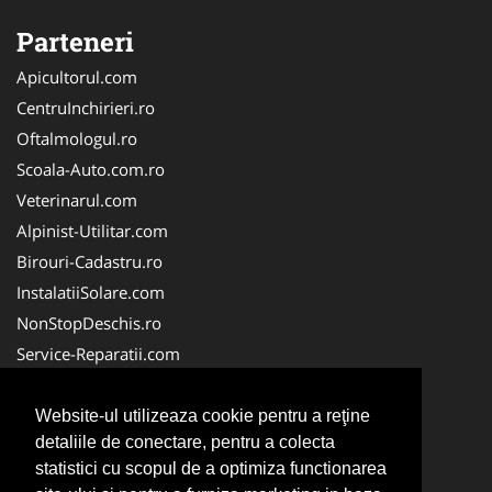
Parteneri
Apicultorul.com
CentruInchirieri.ro
Oftalmologul.ro
Scoala-Auto.com.ro
Veterinarul.com
Alpinist-Utilitar.com
Birouri-Cadastru.ro
InstalatiiSolare.com
NonStopDeschis.ro
Service-Reparatii.com
ColectareDeseuriMedicale.com
CuratareHota.com
Website-ul utilizeaza cookie pentru a reţine
detaliile de conectare, pentru a colecta
FirmeTractariAuto.ro
statistici cu scopul de a optimiza functionarea
SistemeFotovoltaice.com