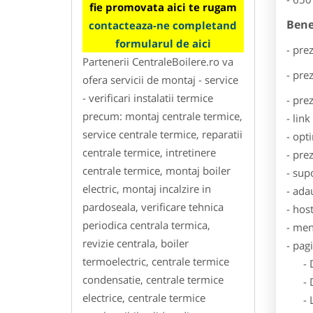
fie promovata aici te rugam
Bene
contacteaza-ne completand
formularul de aici
- pre
Partenerii CentraleBoilere.ro va
- pre
ofera servicii de montaj - service
- verificari instalatii termice
- pre
precum: montaj centrale termice,
- lin
service centrale termice, reparatii
- opt
centrale termice, intretinere
- pre
centrale termice, montaj boiler
- sup
electric, montaj incalzire in
- ada
pardoseala, verificare tehnica
- hos
periodica centrala termica,
- men
revizie centrala, boiler
- pag
termoelectric, centrale termice
- Dat
condensatie, centrale termice
- De
electrice, centrale termice
- Lo