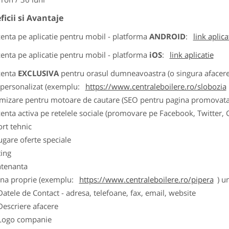
ficii si Avantaje
zenta pe aplicatie pentru mobil - platforma
ANDROID
:
link aplica
zenta pe aplicatie pentru mobil - platforma
iOS
:
link aplicatie
zenta
EXCLUSIVA
pentru orasul dumneavoastra (o singura afacere p
k personalizat (exemplu:
https://www.centraleboilere.ro/slobozia
imizare pentru motoare de cautare (SEO pentru pagina promovata
zenta activa pe retelele sociale (promovare pe Facebook, Twitter,
ort tehnic
ugare oferte speciale
ting
tenanta
ina proprie (exemplu:
https://www.centraleboilere.ro/pipera
) u
ele de Contact - adresa, telefoane, fax, email, website
scriere afacere
go companie