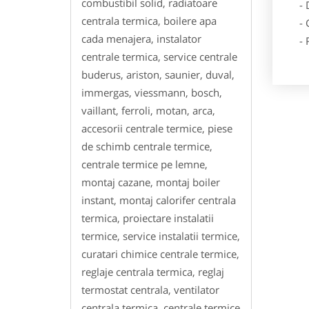
combustibil solid, radiatoare
- Des
centrala termica, boilere apa
- Ga
cada menajera, instalator
- Poz
centrale termica, service centrale
buderus, ariston, saunier, duval,
immergas, viessmann, bosch,
vaillant, ferroli, motan, arca,
accesorii centrale termice, piese
de schimb centrale termice,
centrale termice pe lemne,
montaj cazane, montaj boiler
instant, montaj calorifer centrala
termica, proiectare instalatii
termice, service instalatii termice,
curatari chimice centrale termice,
reglaje centrala termica, reglaj
termostat centrala, ventilator
centrala termica, centrale termice