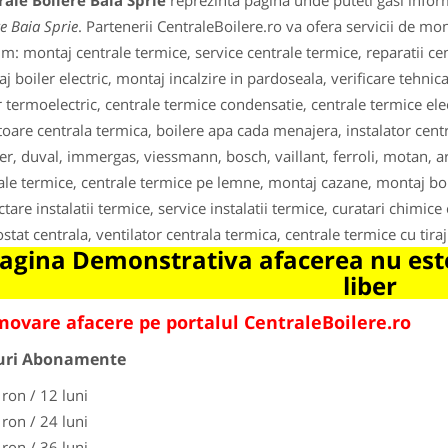
ale Boilere Baia Sprie
reprezinta pagina unde puteti gasi inform
re Baia Sprie
. Partenerii CentraleBoilere.ro va ofera servicii de monta
m: montaj centrale termice, service centrale termice, reparatii cen
j boiler electric, montaj incalzire in pardoseala, verificare tehnica
r termoelectric, centrale termice condensatie, centrale termice elec
toare centrala termica, boilere apa cada menajera, instalator centr
er, duval, immergas, viessmann, bosch, vaillant, ferroli, motan, a
ale termice, centrale termice pe lemne, montaj cazane, montaj boil
ctare instalatii termice, service instalatii termice, curatari chimice
stat centrala, ventilator centrala termica, centrale termice cu tiraj 
agina Demonstrativa afacerea nu este
liber
ovare afacere pe portalul CentraleBoilere.ro
uri Abonamente
 ron / 12 luni
 ron / 24 luni
 ron / 36 luni