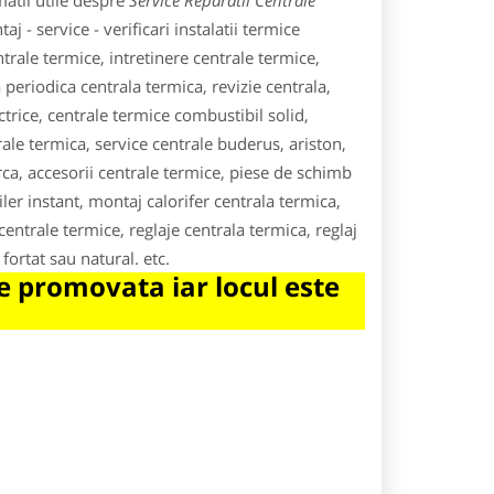
atii utile despre
Service Reparatii Centrale
j - service - verificari instalatii termice
trale termice, intretinere centrale termice,
 periodica centrala termica, revizie centrala,
trice, centrale termice combustibil solid,
ale termica, service centrale buderus, ariston,
rca, accesorii centrale termice, piese de schimb
er instant, montaj calorifer centrala termica,
 centrale termice, reglaje centrala termica, reglaj
fortat sau natural. etc.
 promovata iar locul este