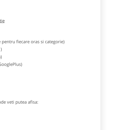
tie
entru fiecare oras si categorie)
)
)
 GooglePlus)
nde veti putea afisa: