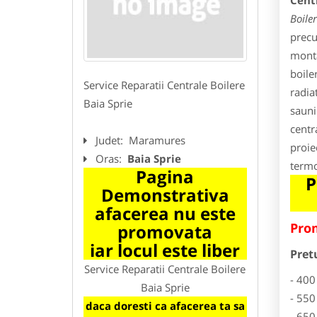
Centr
Boile
precu
monta
boile
Service Reparatii Centrale Boilere
radia
Baia Sprie
sauni
centr
Judet:
Maramures
proie
Oras:
Baia Sprie
termo
Pagina
P
Demonstrativa
afacerea nu este
Prom
promovata
iar locul este liber
Pret
Service Reparatii Centrale Boilere
- 400
Baia Sprie
- 550
daca doresti ca afacerea ta sa
- 650