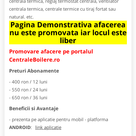
centrala termica, reglaj termostat centrala, ventilator
centrala termica, centrale termice cu tiraj fortat sau
natural. etc.
Pagina Demonstrativa afacerea
nu este promovata iar locul este
liber
Promovare afacere pe portalul
CentraleBoilere.ro
Preturi Abonamente
- 400 ron / 12 luni
- 550 ron / 24 luni
- 650 ron / 36 luni
Beneficii si Avantaje
- prezenta pe aplicatie pentru mobil - platforma
ANDROID
:
link aplicatie