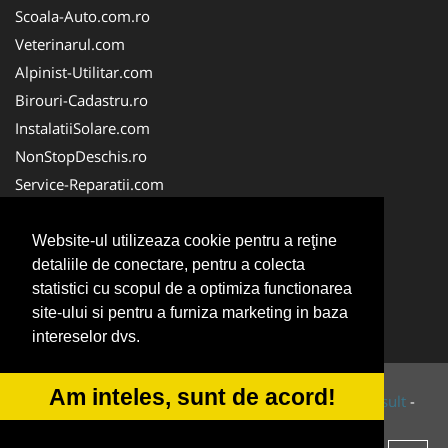
Scoala-Auto.com.ro
Veterinarul.com
Alpinist-Utilitar.com
Birouri-Cadastru.ro
InstalatiiSolare.com
NonStopDeschis.ro
Service-Reparatii.com
ColectareDeseuriMedicale.com
CuratareHota.com
Website-ul utilizeaza cookie pentru a reţine
detaliile de conectare, pentru a colecta
FirmeTractariAuto.ro
statistici cu scopul de a optimiza functionarea
SistemeFotovoltaice.com
site-ului si pentru a furniza marketing in baza
TractariAsistentaRutiera.com
intereselor dvs.
Am inteles, sunt de acord!
© 2014-2026 Powered by
VilonMedia
&
Tokaido Consult
-
ANPC
SOL