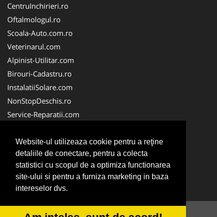
CentruInchirieri.ro
Oftalmologul.ro
Scoala-Auto.com.ro
Veterinarul.com
Alpinist-Utilitar.com
Birouri-Cadastru.ro
InstalatiiSolare.com
NonStopDeschis.ro
Service-Reparatii.com
ColectareDeseuriMedicale.com
CuratareHota.com
Website-ul utilizeaza cookie pentru a reţine
detaliile de conectare, pentru a colecta
FirmeTractariAuto.ro
statistici cu scopul de a optimiza functionarea
SistemeFotovoltaice.com
site-ului si pentru a furniza marketing in baza
TractariAsistentaRutiera.com
intereselor dvs.