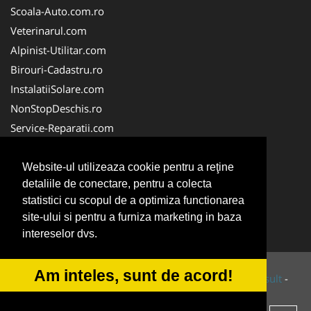
Scoala-Auto.com.ro
Veterinarul.com
Alpinist-Utilitar.com
Birouri-Cadastru.ro
InstalatiiSolare.com
NonStopDeschis.ro
Service-Reparatii.com
ColectareDeseuriMedicale.com
CuratareHota.com
Website-ul utilizeaza cookie pentru a reţine
detaliile de conectare, pentru a colecta
FirmeTractariAuto.ro
statistici cu scopul de a optimiza functionarea
SistemeFotovoltaice.com
site-ului si pentru a furniza marketing in baza
TractariAsistentaRutiera.com
intereselor dvs.
Am inteles, sunt de acord!
© 2014-2026 Powered by
VilonMedia
&
Tokaido Consult
-
ANPC
SOL