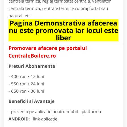
centrala termica, reglaj termostat centrala, ventilator
centrala termica, centrale termice cu tiraj fortat sau
natural. etc.
Pagina Demonstrativa afacerea
nu este promovata iar locul este
liber
Promovare afacere pe portalul
CentraleBoilere.ro
Preturi Abonamente
- 400 ron / 12 luni
- 550 ron / 24 luni
- 650 ron / 36 luni
Beneficii si Avantaje
- prezenta pe aplicatie pentru mobil - platforma
ANDROID
:
link aplicatie