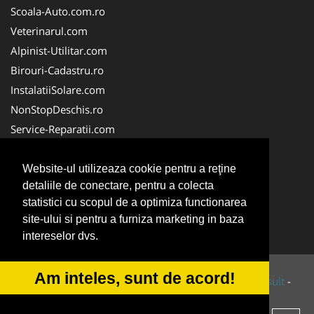
Scoala-Auto.com.ro
Veterinarul.com
Alpinist-Utilitar.com
Birouri-Cadastru.ro
InstalatiiSolare.com
NonStopDeschis.ro
Service-Reparatii.com
ColectareDeseuriMedicale.com
CuratareHota.com
Website-ul utilizeaza cookie pentru a reţine
detaliile de conectare, pentru a colecta
FirmeTractariAuto.ro
statistici cu scopul de a optimiza functionarea
SistemeFotovoltaice.com
site-ului si pentru a furniza marketing in baza
TractariAsistentaRutiera.com
intereselor dvs.
Am inteles, sunt de acord!
© 2014-2026 Powered by
VilonMedia
&
Tokaido Consult
-
ANPC
SOL