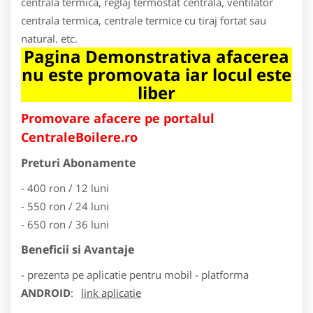
centrala termica, reglaj termostat centrala, ventilator
centrala termica, centrale termice cu tiraj fortat sau
natural. etc.
Pagina Demonstrativa afacerea
nu este promovata iar locul este
liber
Promovare afacere pe portalul
CentraleBoilere.ro
Preturi Abonamente
- 400 ron / 12 luni
- 550 ron / 24 luni
- 650 ron / 36 luni
Beneficii si Avantaje
- prezenta pe aplicatie pentru mobil - platforma
ANDROID
:
link aplicatie