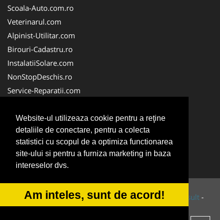
Scoala-Auto.com.ro
Veterinarul.com
Alpinist-Utilitar.com
Birouri-Cadastru.ro
InstalatiiSolare.com
NonStopDeschis.ro
Service-Reparatii.com
ColectareDeseuriMedicale.com
CuratareHota.com
Website-ul utilizeaza cookie pentru a reţine
detaliile de conectare, pentru a colecta
FirmeTractariAuto.ro
statistici cu scopul de a optimiza functionarea
SistemeFotovoltaice.com
site-ului si pentru a furniza marketing in baza
TractariAsistentaRutiera.com
intereselor dvs.
Am inteles, sunt de acord!
© 2014-2026 Powered by
VilonMedia
&
Tokaido Consult
-
ANPC
SOL