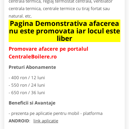
centrala termica, reglaj termostat centrala, ventilator
centrala termica, centrale termice cu tiraj fortat sau
natural. etc.
Pagina Demonstrativa afacerea
nu este promovata iar locul este
liber
Promovare afacere pe portalul
CentraleBoilere.ro
Preturi Abonamente
- 400 ron / 12 luni
- 550 ron / 24 luni
- 650 ron / 36 luni
Beneficii si Avantaje
- prezenta pe aplicatie pentru mobil - platforma
ANDROID
:
link aplicatie