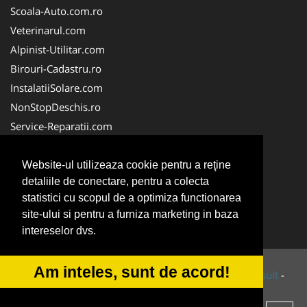
Scoala-Auto.com.ro
Veterinarul.com
Alpinist-Utilitar.com
Birouri-Cadastru.ro
InstalatiiSolare.com
NonStopDeschis.ro
Service-Reparatii.com
ColectareDeseuriMedicale.com
CuratareHota.com
Website-ul utilizeaza cookie pentru a reţine
detaliile de conectare, pentru a colecta
FirmeTractariAuto.ro
statistici cu scopul de a optimiza functionarea
SistemeFotovoltaice.com
site-ului si pentru a furniza marketing in baza
TractariAsistentaRutiera.com
intereselor dvs.
Am inteles, sunt de acord!
© 2014-2026 Powered by
VilonMedia
&
Tokaido Consult
-
ANPC
SOL