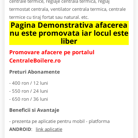
centrale termice, reglaje centrala termica, reglaj
termostat centrala, ventilator centrala termica, centrale
termice cu tiraj fortat sau natural. etc.
Pagina Demonstrativa afacerea
nu este promovata iar locul este
liber
Promovare afacere pe portalul
CentraleBoilere.ro
Preturi Abonamente
- 400 ron / 12 luni
- 550 ron / 24 luni
- 650 ron / 36 luni
Beneficii si Avantaje
- prezenta pe aplicatie pentru mobil - platforma
ANDROID
:
link aplicatie