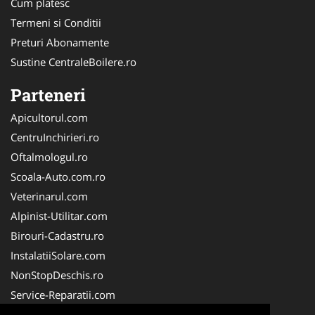
Cum platesc
Termeni si Conditii
Preturi Abonamente
Sustine CentraleBoilere.ro
Parteneri
Apicultorul.com
CentruInchirieri.ro
Oftalmologul.ro
Scoala-Auto.com.ro
Veterinarul.com
Alpinist-Utilitar.com
Birouri-Cadastru.ro
InstalatiiSolare.com
NonStopDeschis.ro
Service-Reparatii.com
ColectareDeseuriMedicale.com