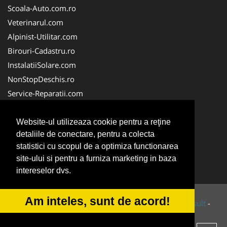
Scoala-Auto.com.ro
Veterinarul.com
Alpinist-Utilitar.com
Birouri-Cadastru.ro
InstalatiiSolare.com
NonStopDeschis.ro
Service-Reparatii.com
ColectareDeseuriMedicale.com
CuratareHota.com
Website-ul utilizeaza cookie pentru a reţine
detaliile de conectare, pentru a colecta
FirmeTractariAuto.ro
statistici cu scopul de a optimiza functionarea
SistemeFotovoltaice.com
site-ului si pentru a furniza marketing in baza
TractariAsistentaRutiera.com
intereselor dvs.
Am inteles, sunt de acord!
© 2014-2026 Powered by
VilonMedia
&
Tokaido Consult
-
ANPC
SOL