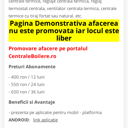
centrale termice, reglaje centrala termica, reglaj
termostat centrala, ventilator centrala termica, centrale
termice cu tiraj fortat sau natural. etc.
Pagina Demonstrativa afacerea
nu este promovata iar locul este
liber
Promovare afacere pe portalul
CentraleBoilere.ro
Preturi Abonamente
- 400 ron / 12 luni
- 550 ron / 24 luni
- 650 ron / 36 luni
Beneficii si Avantaje
- prezenta pe aplicatie pentru mobil - platforma
ANDROID
:
link aplicatie