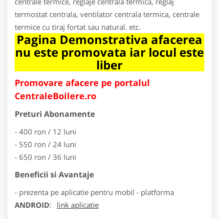
centrale termice, reglaje centrala termica, reglaj
termostat centrala, ventilator centrala termica, centrale
termice cu tiraj fortat sau natural. etc.
Pagina Demonstrativa afacerea
nu este promovata iar locul este
liber
Promovare afacere pe portalul
CentraleBoilere.ro
Preturi Abonamente
- 400 ron / 12 luni
- 550 ron / 24 luni
- 650 ron / 36 luni
Beneficii si Avantaje
- prezenta pe aplicatie pentru mobil - platforma
ANDROID
:
link aplicatie