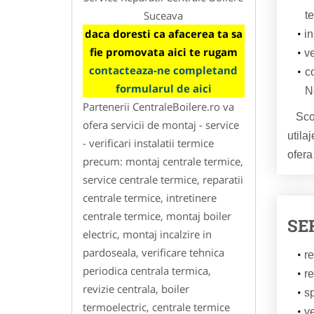
Suceava
te
daca doresti ca afacerea ta sa
in
fie promovata aici te rugam
ve
contacteaza-ne completand
c
formularul de aici
N
Partenerii CentraleBoilere.ro va
Scopu
ofera servicii de montaj - service
utila
- verificari instalatii termice
ofera
precum: montaj centrale termice,
service centrale termice, reparatii
centrale termice, intretinere
centrale termice, montaj boiler
SE
electric, montaj incalzire in
pardoseala, verificare tehnica
re
periodica centrala termica,
re
revizie centrala, boiler
s
termoelectric, centrale termice
ve