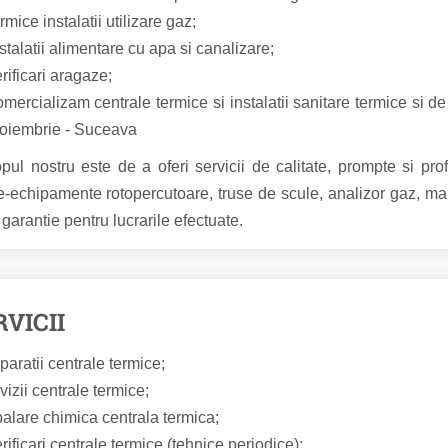
rmice instalatii utilizare gaz;
stalatii alimentare cu apa si canalizare;
rificari aragaze;
omercializam centrale termice si instalatii sanitare termice si d
oiembrie - Suceava
l nostru este de a oferi servicii de calitate, prompte si pro
je-echipamente rotopercutoare, truse de scule, analizor gaz,
 garantie pentru lucrarile efectuate.
RVICII
paratii centrale termice;
vizii centrale termice;
palare chimica centrala termica;
rificari centrale termice (tehnice periodice);