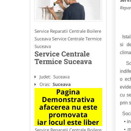
Serv
Repar
Service Reparatii Centrale Boilere
Ista
Suceava Service Centrale Termice
si de
Suceava
Service Centrale
clima
Termice Suceava
Soci
indif
Judet:
Suceava
o ech
Oras:
Suceava
evide
Pagina
cu se
Demonstrativa
prin 
afacerea nu este
promovata
Socie
iar locul este liber
in
m
Service Reparatii Centrale Boilere