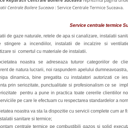
ice Reparatii Centrale Boilere Suceava
reprezinta pagina unde 
atii Centrale Boilere Suceava
: Service Centrale Termice Suceava.
Service centrale termice 
latii de gaze naturale, retele de apa si canalizare, instalatii sani
 stingere a incendiilor, instalatii de incalzire si ventilati
tizare si comertul cu materiale de instalatii.
etatea noastra se adreseaza tuturor categoriilor de clien
erent de natura lucrarii, noi raspundem apelului dumneavoastra,
ipa dinamica, bine pregatita cu instalatori autorizati ce ies
nta prin seriozitate, punctualitate si profesionalism ce se impl
riozitate pentru a pune in practica toate cererile clientiilor no
serviciile pe care le efectuam cu respectarea standardelor a norme
tatea noastra va sta la dispozitie cu servicii complete cum ar fi
stalatii sanitare si termice;
ontam centrale termice pe combustibili gazos si solid executa