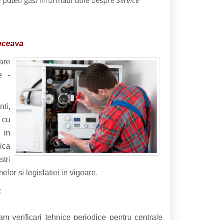
puteti gasi informatii utile despre
Service
Suceava
tare
e -
ti,
 cu
 in
ica
stri
lor si legislatiei in vigoare.
:
m verificari tehnice periodice pentru centrale