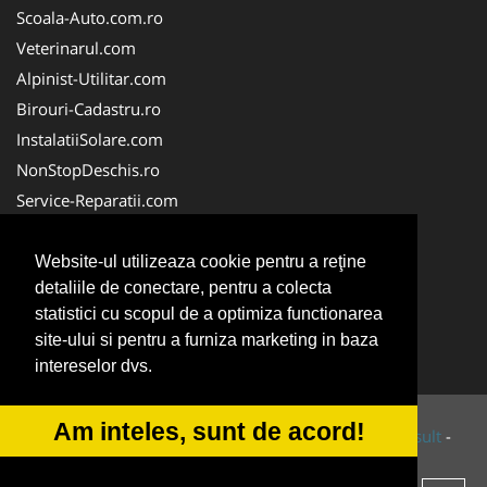
Scoala-Auto.com.ro
Veterinarul.com
Alpinist-Utilitar.com
Birouri-Cadastru.ro
InstalatiiSolare.com
NonStopDeschis.ro
Service-Reparatii.com
ColectareDeseuriMedicale.com
CuratareHota.com
Website-ul utilizeaza cookie pentru a reţine
detaliile de conectare, pentru a colecta
FirmeTractariAuto.ro
statistici cu scopul de a optimiza functionarea
SistemeFotovoltaice.com
site-ului si pentru a furniza marketing in baza
TractariAsistentaRutiera.com
intereselor dvs.
Am inteles, sunt de acord!
© 2014-2026 Powered by
VilonMedia
&
Tokaido Consult
-
ANPC
SOL