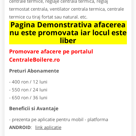
centrale termice, reglaje centrala termica, reglaj
termostat centrala, ventilator centrala termica, centrale
termice cu tiraj fortat sau natural. etc.
Pagina Demonstrativa afacerea
nu este promovata iar locul este
liber
Promovare afacere pe portalul
CentraleBoilere.ro
Preturi Abonamente
- 400 ron / 12 luni
- 550 ron / 24 luni
- 650 ron / 36 luni
Beneficii si Avantaje
- prezenta pe aplicatie pentru mobil - platforma
ANDROID
:
link aplicatie